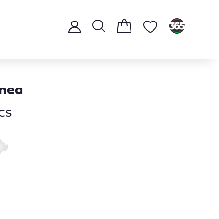
mea
cs