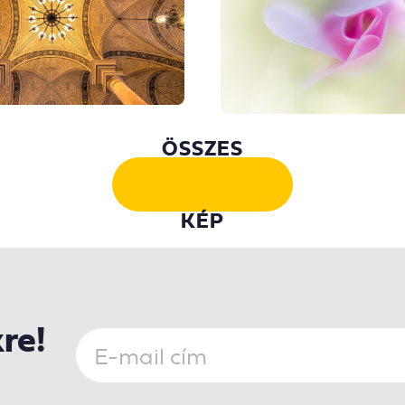
ÖSSZES
KÉP
kre!