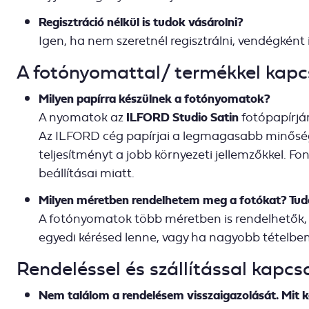
Regisztráció nélkül is tudok vásárolni?
Igen, ha nem szeretnél regisztrálni, vendégként 
A fotónyomattal/ termékkel kapc
Milyen papírra készülnek a fotónyomatok?
A nyomatok az
ILFORD Studio Satin
fotópapírjár
Az ILFORD cég papírjai a legmagasabb minősége
teljesítményt a jobb környezeti jellemzőkkel. F
beállításai miatt.
Milyen méretben rendelhetem meg a fotókat? Tudo
A fotónyomatok több méretben is rendelhetők, d
egyedi kérésed lenne, vagy ha nagyobb tételben 
Rendeléssel és szállítással kapcs
Nem találom a rendelésem visszaigazolását. Mit k