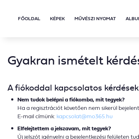
FŐOLDAL
KÉPEK
MŰVÉSZI NYOMAT
ALBU
Gyakran ismételt kérdé
A fiókoddal kapcsolatos kérdések
Nem tudok belépni a fiókomba, mit tegyek?
Ha a regisztrációt követően nem sikerül bejelen
E-mail címünk:
kapcsolat@mo365.hu
Elfelejtettem a jelszavam, mit tegyek?
Új jelszót igényelni a bejelentkezési felületen tud