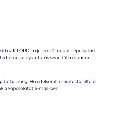
íti az ILFORD-ra jellemző magas képalkotási
eltérhetnek a nyomtatás színeitől a monitor
tottuk meg. Ha a felsorolt méretektől eltérő,
ünk a kapcsolatot e-mail-ben!