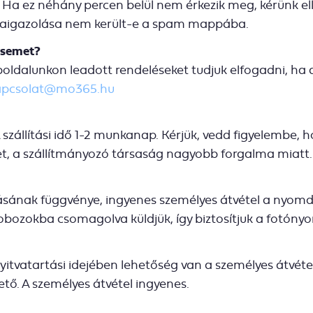
 Ha ez néhány percen belül nem érkezik meg, kérünk el
zaigazolása nem került-e a spam mappába.
ésemet?
boldalunkon leadott rendeléseket tudjuk elfogadni, ha
apcsolat@mo365.hu
A szállítási idő 1-2 munkanap. Kérjük, vedd figyelembe,
ehet, a szállítmányozó társaság nagyobb forgalma miatt.
razásának függvénye, ingyenes személyes átvétel a nyom
bozokba csomagolva küldjük, így biztosítjuk a fotónyo
tvatartási idejében lehetőség van a személyes átvételr
ető. A személyes átvétel ingyenes.