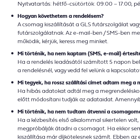
Nyitvatartás: hétfő-csütörtök: 09:00 – 17:00, p
Hogyan követhetem a rendelésem?
A csomag kiszállítását a GLS futárszolgálat vag
futárszolgálatnak. Az e-mail-ben / SMS-ben me
működik, kérjük, keress meg minket.
Mi történik, ha nem kaptam (SMS, e-mail) értesíté
Ha a rendelés leadásától számított 5 napon belü
a rendelésnél, vagy vedd fel velünk a kapcsolat
Mi tegyek, ha rossz szállítási címet adtam meg a
Ha hibás adatokat adtál meg a megrendeléskor 
előtt módosítani tudják az adataidat. Amennyib
Mi történik, ha nem tudtam átvenni a csomagomat
Ha a kézbesítés első alkalommal sikertelen volt,
megpróbálják átadni a csomagot. Ha ekkor sem t
kiszállítása már díjkötelesnek számít. Ebben az