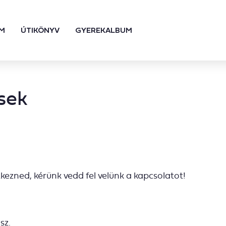
M
ÚTIKÖNYV
GYEREKALBUM
sek
tkezned, kérünk vedd fel velünk a kapcsolatot!
sz.