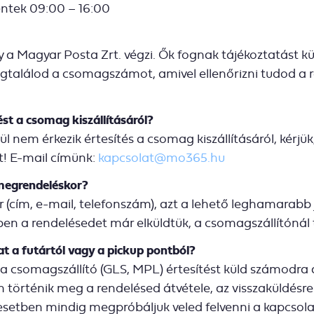
éntek 09:00 – 16:00
y a Magyar Posta Zrt. végzi. Ők fognak tájékoztatást k
gtalálod a csomagszámot, amivel ellenőrizni tudod a
st a csomag kiszállításáról?
l nem érkezik értesítés a csomag kiszállításáról, kérjü
ot! E-mail címünk:
kapcsolat@mo365.hu
 megrendeléskor?
(cím, e-mail, telefonszám), azt a lehető leghamarabb
en a rendelésedet már elküldtük, a csomagszállítónál 
 a futártól vagy a pickup pontból?
 a csomagszállító (GLS, MPL) értesítést küld számodra a
örténik meg a rendelésed átvétele, az visszaküldésre 
 esetben mindig megpróbáljuk veled felvenni a kapcsola