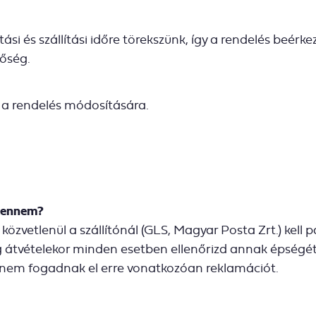
si és szállítási időre törekszünk, így a rendelés beérk
tőség.
 a rendelés módosítására.
 tennem?
özvetlenül a szállítónál (GLS, Magyar Posta Zrt.) kell pa
átvételekor minden esetben ellenőrizd annak épségét, 
nem fogadnak el erre vonatkozóan reklamációt.