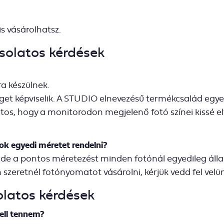
is vásárolhatsz.
solatos kérdések
a készülnek.
t képviselik. A STUDIO elnevezésű termékcsalád egyes
ontos, hogy a monitorodon megjelenő fotó színei kissé 
k egyedi méretet rendelni?
e a pontos méretezést minden fotónál egyedileg állapí
szeretnél fotónyomatot vásárolni, kérjük vedd fel vel
olatos kérdések
ell tennem?