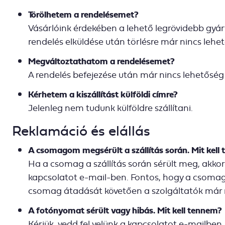
Törölhetem a rendelésemet?
Vásárlóink érdekében a lehető legrövidebb gyártá
rendelés elküldése után törlésre már nincs lehe
Megváltoztathatom a rendelésemet?
A rendelés befejezése után már nincs lehetőség
Kérhetem a kiszállítást külföldi címre?
Jelenleg nem tudunk külföldre szállítani.
Reklamáció és elállás
A csomagom megsérült a szállítás során. Mit kell
Ha a csomag a szállítás során sérült meg, akkor k
kapcsolatot e-mail-ben. Fontos, hogy a csomag 
csomag átadását követően a szolgáltatók már 
A fotónyomat sérült vagy hibás. Mit kell tennem?
Kérjük, vedd fel velünk a kapcsolatot e-mailben.