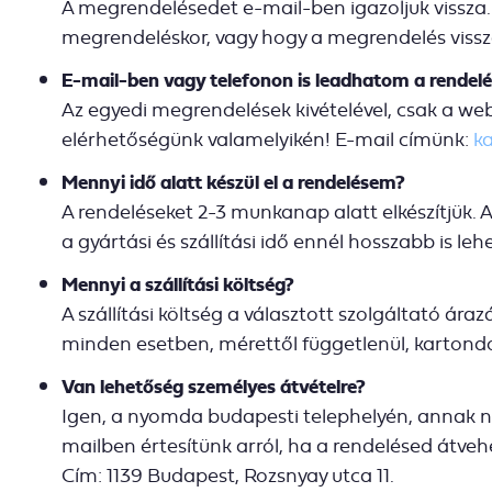
A megrendelésedet e-mail-ben igazoljuk vissza.
megrendeléskor, vagy hogy a megrendelés viss
E-mail-ben vagy telefonon is leadhatom a rendel
Az egyedi megrendelések kivételével, csak a we
elérhetőségünk valamelyikén! E-mail címünk:
k
Mennyi idő alatt készül el a rendelésem?
A rendeléseket 2-3 munkanap alatt elkészítjük. 
a gyártási és szállítási idő ennél hosszabb is l
Mennyi a szállítási költség?
A szállítási költség a választott szolgáltató á
minden esetben, mérettől függetlenül, kartondo
Van lehetőség személyes átvételre?
Igen, a nyomda budapesti telephelyén, annak nyi
mailben értesítünk arról, ha a rendelésed átveh
Cím: 1139 Budapest, Rozsnyay utca 11.