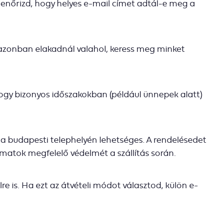
lenőrizd, hogy helyes e-mail címet adtál-e meg a
 azonban elakadnál valahol, keress meg minket
 hogy bizonyos időszakokban (például ünnepek alatt)
da budapesti telephelyén lehetséges. A rendelésedet
matok megfelelő védelmét a szállítás során.
e is. Ha ezt az átvételi módot választod, külön e-