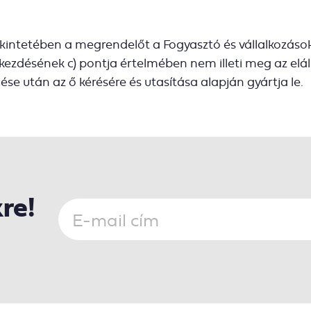
etében a megrendelőt a Fogyasztó és vállalkozások kö
 bekezdésének c) pontja értelmében nem illeti meg az el
ése után az ő kérésére és utasítása alapján gyártja le.
kre!