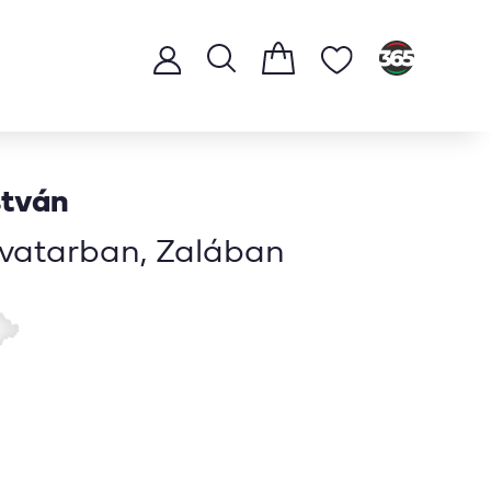
stván
ivatarban, Zalában