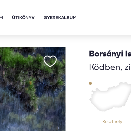
M
ÚTIKÖNYV
GYEREKALBUM
Borsányi I
Ködben, z
Keszthely