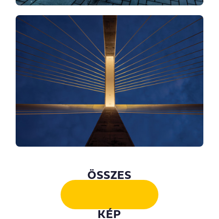
ÖSSZES
KÉP