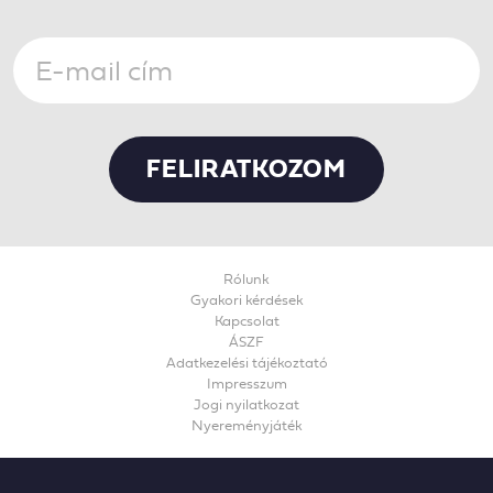
Rólunk
Gyakori kérdések
Kapcsolat
ÁSZF
Adatkezelési tájékoztató
Impresszum
Jogi nyilatkozat
Nyereményjáték