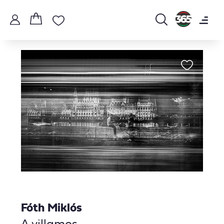
Fóth Miklós
A villamos