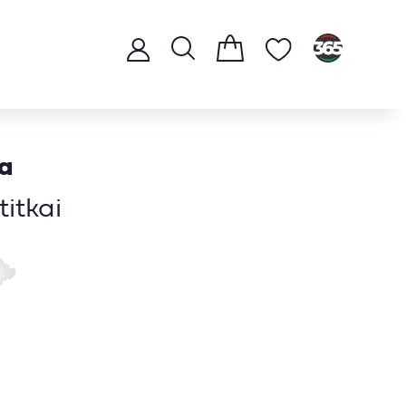
a
itkai