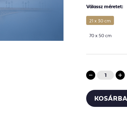
Válassz méretet:
21 x 30 cm
70 x 50 cm
KOSÁRBA