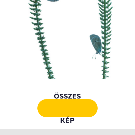
ÖSSZES
KÉP