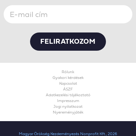
Rólunk
Gyakori kérdések
Kapcsolat
ÁSZF
Adatkezelési tájékoztató
Impresszum
Jogi nyilatkozat
Nyereményjáték
Magyar Örökség Kezdeményezés Nonprofit Kft., 2026