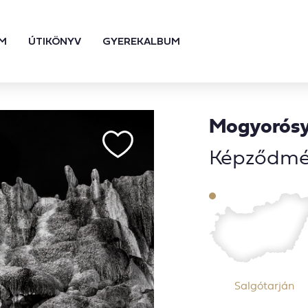
M
ÚTIKÖNYV
GYEREKALBUM
Mogyorósy
Képződmé
Salgótarján