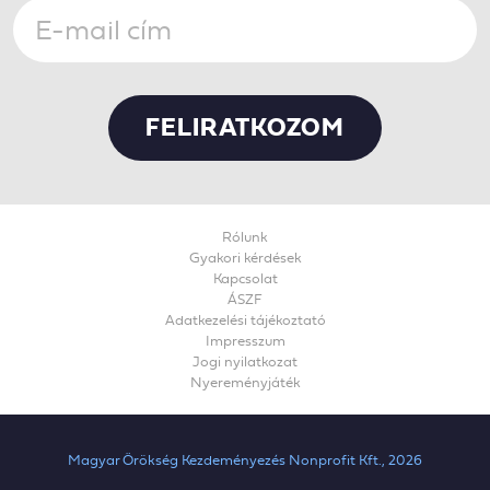
Rólunk
Gyakori kérdések
Kapcsolat
ÁSZF
Adatkezelési tájékoztató
Impresszum
Jogi nyilatkozat
Nyereményjáték
Magyar Örökség Kezdeményezés Nonprofit Kft., 2026