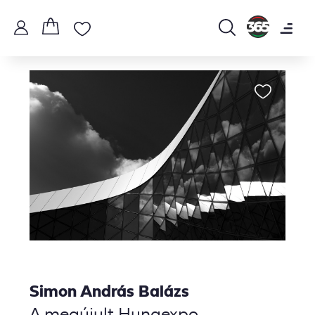
Simon András Balázs
A megújult Hungexpo