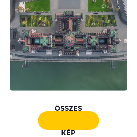
ÖSSZES
KÉP