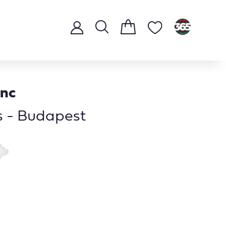
enc
s - Budapest