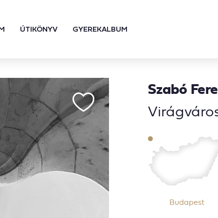
M
ÚTIKÖNYV
GYEREKALBUM
Szabó Fer
Virágváro
Budapest