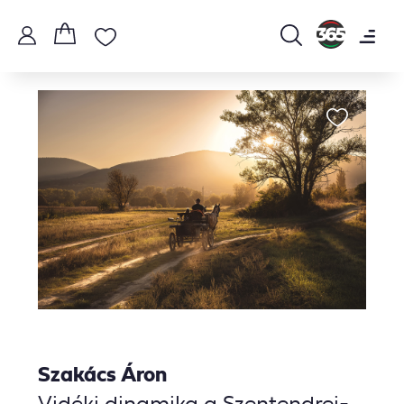
Szakács Áron
Vidéki dinamika a Szentendrei-