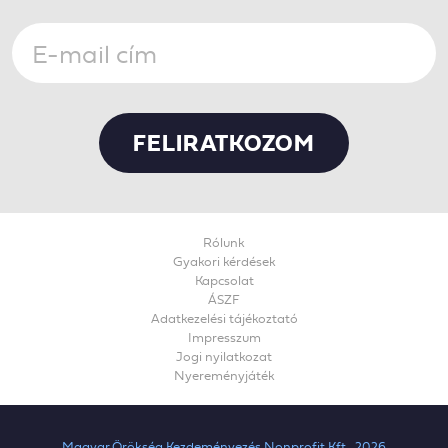
Rólunk
Gyakori kérdések
Kapcsolat
ÁSZF
Adatkezelési tájékoztató
Impresszum
Jogi nyilatkozat
Nyereményjáték
Magyar Örökség Kezdeményezés Nonprofit Kft., 2026