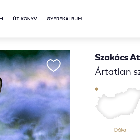
M
ÚTIKÖNYV
GYEREKALBUM
Szakács At
Ártatlan 
Dáka