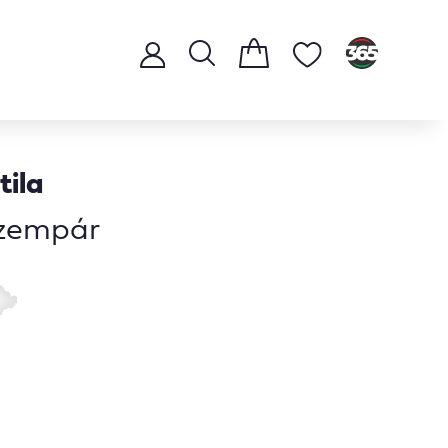
tila
szempár