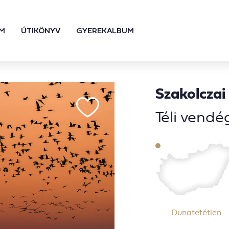
M
ÚTIKÖNYV
GYEREKALBUM
Szakolczai
Téli vendé
Dunatetétlen