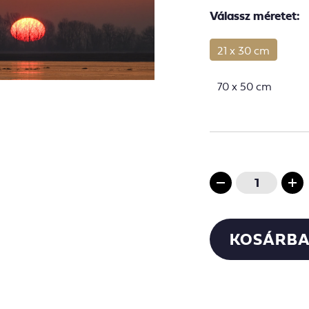
Válassz méretet:
21 x 30 cm
70 x 50 cm
KOSÁRBA