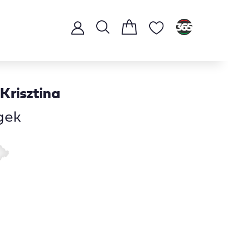
 Krisztina
gek