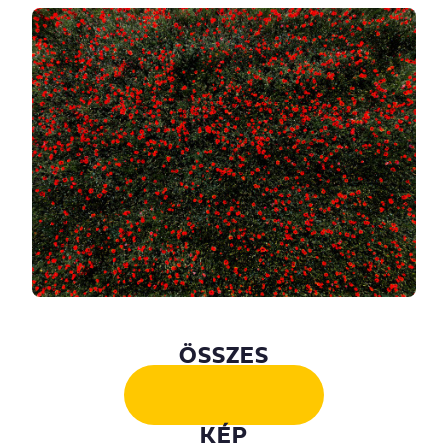
ÖSSZES
KÉP