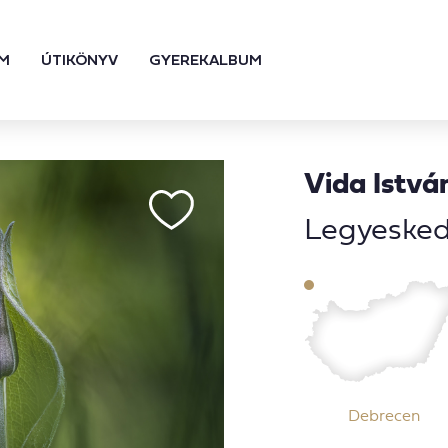
M
ÚTIKÖNYV
GYEREKALBUM
Vida Istvá
Legyeske
Debrecen