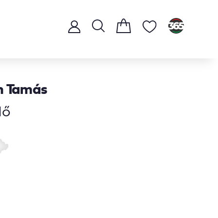
n Tamás
dő