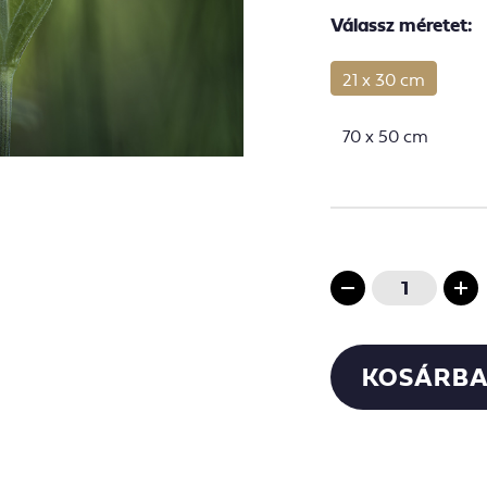
Válassz méretet:
21 x 30 cm
70 x 50 cm
KOSÁRBA