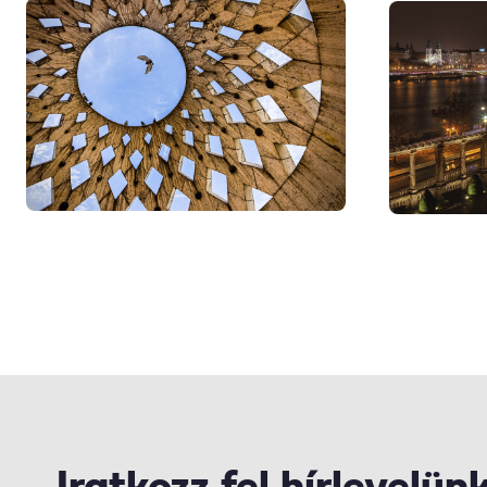
Iratkozz fel hírlevelün