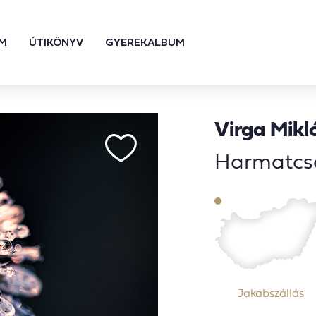
M
ÚTIKÖNYV
GYEREKALBUM
Virga Mikl
Harmatcs
Jakabszállás