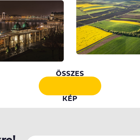
ÖSSZES
KÉP
kre!