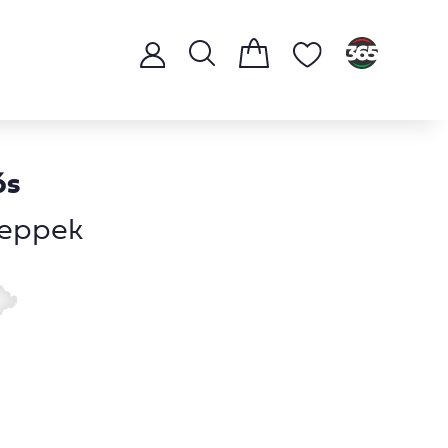
ós
eppek