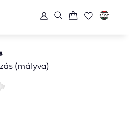
s
zás (mályva)