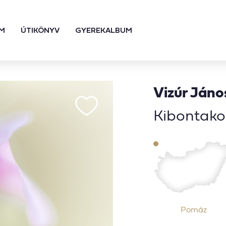
M
ÚTIKÖNYV
GYEREKALBUM
Vizúr Jáno
Kibontako
Pomáz