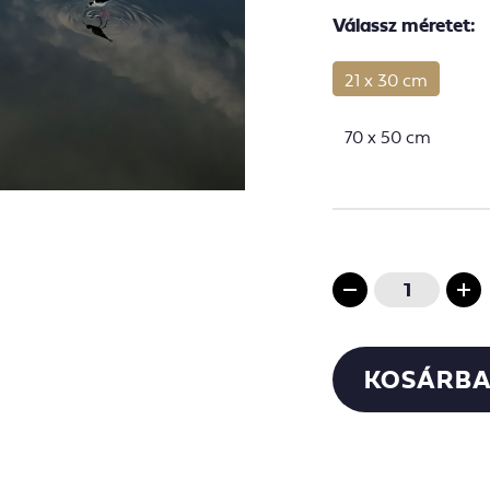
Válassz méretet:
21 x 30 cm
70 x 50 cm
KOSÁRBA