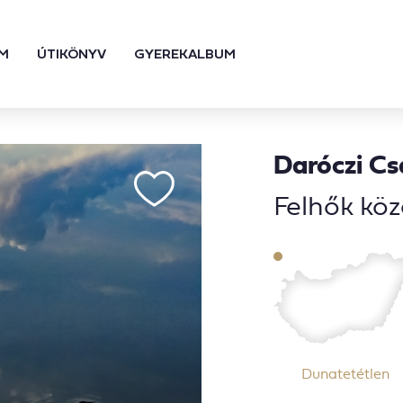
M
ÚTIKÖNYV
GYEREKALBUM
Daróczi C
Felhők köz
Dunatetétlen