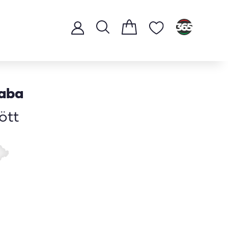
saba
ött