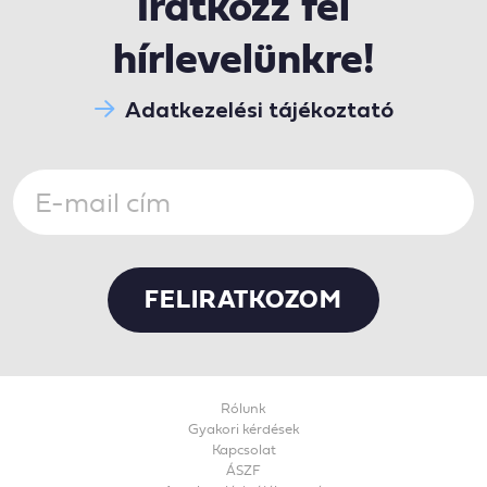
Iratkozz fel
hírlevelünkre!
Adatkezelési tájékoztató
Rólunk
Gyakori kérdések
Kapcsolat
ÁSZF