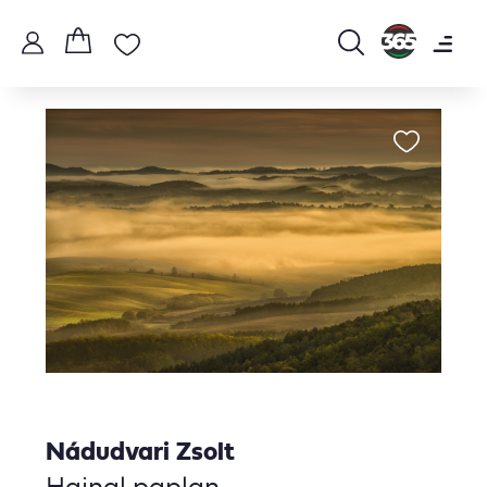
Nádudvari Zsolt
Hajnal paplan