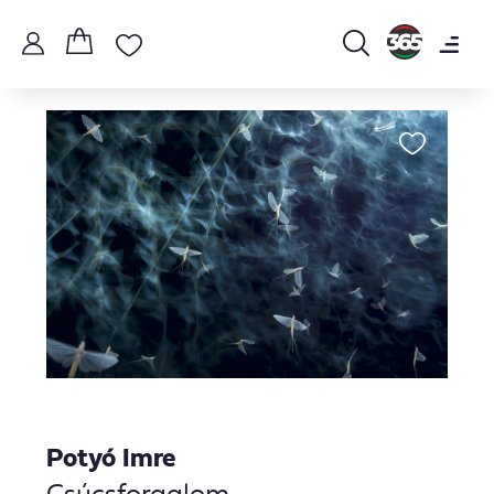
Potyó Imre
Csúcsforgalom