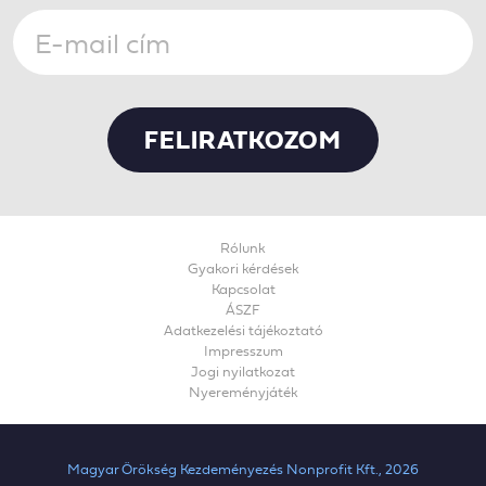
Rólunk
Gyakori kérdések
Kapcsolat
ÁSZF
Adatkezelési tájékoztató
Impresszum
Jogi nyilatkozat
Nyereményjáték
Magyar Örökség Kezdeményezés Nonprofit Kft., 2026