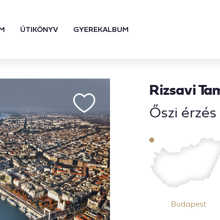
M
ÚTIKÖNYV
GYEREKALBUM
Rizsavi Ta
Őszi érzés
Budapest