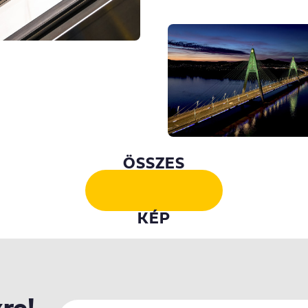
ÖSSZES
KÉP
kre!