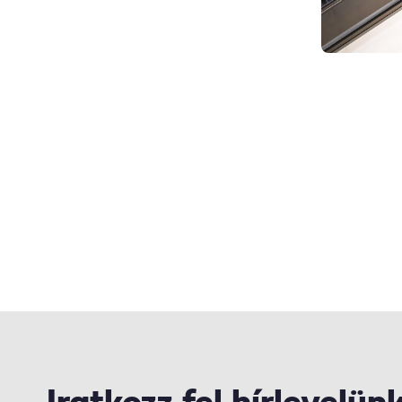
Iratkozz fel hírlevelün